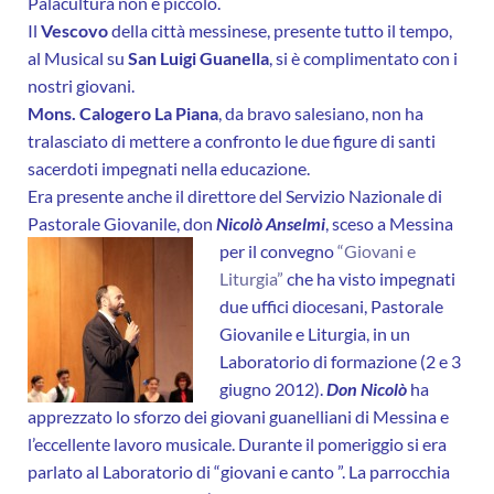
Palacultura non è piccolo.
Il
Vescovo
della città messinese, presente tutto il tempo,
al Musical su
San Luigi Guanella
, si è complimentato con i
nostri giovani.
Mons. Calogero La Piana
, da bravo salesiano, non ha
tralasciato di mettere a confronto le due figure di santi
sacerdoti impegnati nella educazione.
Era presente anche il direttore del Servizio Nazionale di
Pastorale Giovanile, don
Nicolò Anselmi
, sceso a Messina
per il convegno
“Giovani e
Liturgia”
che ha visto impegnati
due uffici diocesani, Pastorale
Giovanile e Liturgia, in un
Laboratorio di formazione (2 e 3
giugno 2012).
Don Nicolò
ha
apprezzato lo sforzo dei giovani guanelliani di Messina e
l’eccellente lavoro musicale. Durante il pomeriggio si era
parlato al Laboratorio di “giovani e canto ”. La parrocchia