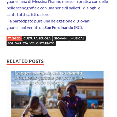
guanelliana di Messina l’hanno messo in pratica con delle
belle scenografie e con una serie di balletti, dialoghi e
canti, tutti scritti da loro.
Ha partecipato pure una delegazione di giovani
guanelliani venuti da
San Ferdinando
(RC).
TAGGED
CULTURA SCUOLA
GIOVANI
MUSICAL
SOLIDARIETÀ. VOLONTARIATO
RELATED POSTS