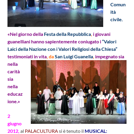
Comun
ità
civile.
«Nel giorno della
Festa della Repubblica
,
i giovani
guanelliani hanno sapientemente coniugato i
“Valori
Laici della Nazione con i Valori Religiosi della Chiesa”
testimoniati in
vita
, da
San Luigi Guanella
,
impegnato sia
nella
carità
sia
nella
educaz
ione.»
2
giugno
2012,
al
PALACULTURA
si è tenuto il
MUSICAL: