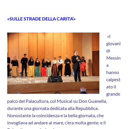
«SULLE STRADE DELLA CARITA’»
«
I
giovani
di
Messin
a
hanno
calpest
ato il
grande
palco del Palacultura, col Musical su Don Guanella,
durante una giornata dedicata alla Repubblica.
Nonostante la coincidenza e la bella giornata, che
invogliava ad andare al mare, c’era molta gente; e il