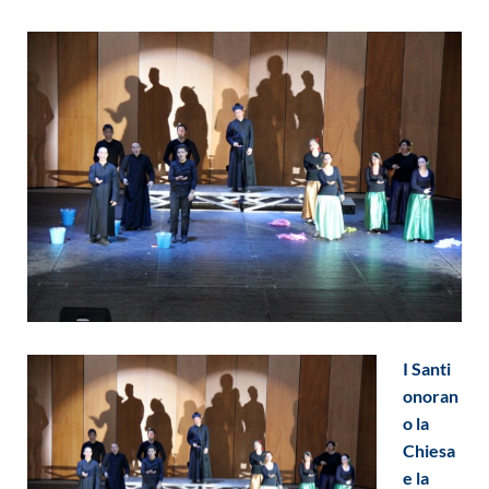
I Santi
onoran
o la
Chiesa
e la