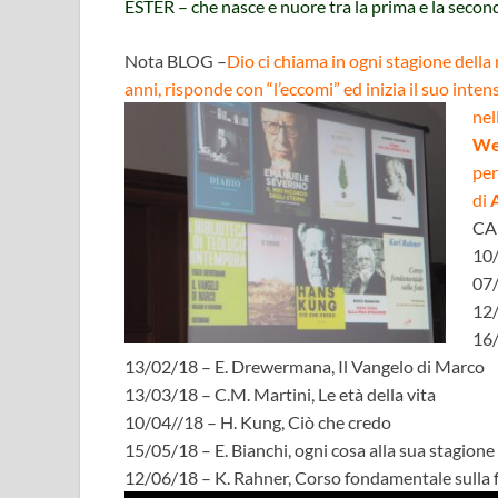
ESTER – che nasce e nuore tra la prima e la secon
Nota BLOG –
Dio ci chiama in ogni stagione della 
anni, risponde con “l’eccomi” ed inizia il suo int
nel
We
per
di
CA
10/
07/
12/
16/
13/02/18 – E. Drewermana, Il Vangelo di Marco
13/03/18 – C.M. Martini, Le età della vita
10/04//18 – H. Kung, Ciò che credo
15/05/18 – E. Bianchi, ogni cosa alla sua stagione
12/06/18 – K. Rahner, Corso fondamentale sulla 