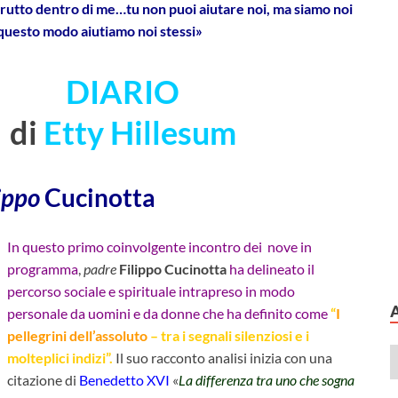
trutto dentro di me…tu non puoi aiutare noi, ma siamo noi
n questo modo aiutiamo noi stessi»
DIARIO
di
Etty Hillesum
ippo
Cucinotta
In questo primo coinvolgente incontro dei nove in
programma
,
padre
Filippo
Cucinotta
ha delineato il
percorso sociale e spirituale intrapreso in modo
personale da uomini e da donne che ha definito come
“
I
pellegrini dell’assoluto
– tra i segnali silenziosi e i
molteplici indizi”.
Il suo racconto analisi inizia con una
citazione di
Benedetto XVI
«
La differenza tra uno che sogna