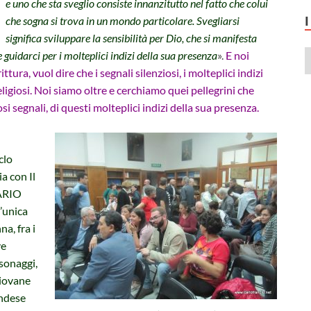
e uno che sta sveglio consiste innanzitutto nel fatto che colui
che sogna si trova in un mondo particolare. Svegliarsi
significa sviluppare la sensibilità per Dio, che si manifesta
le guidarci per i molteplici indizi della sua presenza
».
E noi
ura, vuol dire che i segnali silenziosi, i molteplici indizi
religiosi. Noi siamo oltre e cerchiamo quei pellegrini che
i segnali, di questi molteplici indizi della sua presenza.
iclo
ia con Il
ARIO
l’unica
na, fra i
ve
sonaggi,
giovane
ndese