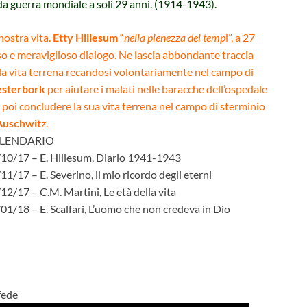
da guerra mondiale a soli 29 anni. (1914-1943).
nostra vita.
Etty Hillesum
“
nella pienezza dei temp
i”, a 27
enso e meraviglioso dialogo. Ne lascia abbondante traccia
la vita terrena recandosi
volontariamente nel campo di
sterbork
per aiutare i malati nelle baracche dell’ospedale
 poi concludere la sua vita terrena nel campo di sterminio
Auschwit
z.
LENDARIO
10/17 – E. Hillesum, Diario 1941-1943
11/17 – E. Severino, il mio ricordo degli eterni
12/17 – C.M. Martini, Le età della vita
01/18 – E. Scalfari, L’uomo che non credeva in Dio
fede