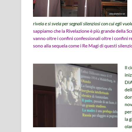
rivela e si svela per segnali silenziosi con cui egli vuo
sappiamo che la Rivelazione è più grande della Scritt
vanno oltre i confini confessionali oltre i confini 
sono alla sequela come i Re Magi di questi silenzios
Il c
iniz
DI
del
don
no
per
la 
ola