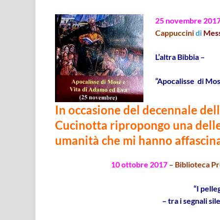
25 novembre 201
Cappuccini
di
Mess
L’altra Bibbia
–
“Apocalisse di Mos
In occasione del decennale dell’
Cucinotta ripropongo una delle
umanità
che mi hanno affascin
10 ottobre 2017
–
Biblioteca Pr
“I pelle
– tra i segnali sil