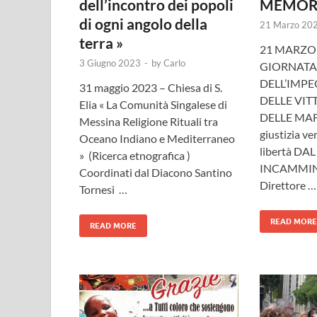
dell’incontro dei popoli
MEMOR
di ogni angolo della
21 Marzo 20
terra »
21 MARZO 
3 Giugno 2023
-
by
Carlo
GIORNATA
DELL’IMP
31 maggio 2023 – Chiesa di S.
DELLE VIT
Elia « La Comunità Singalese di
DELLE MAFI
Messina Religione Rituali tra
giustizia ver
Oceano Indiano e Mediterraneo
libertà DAL
» (Ricerca etnografica )
INCAMMIN
Coordinati dal Diacono Santino
Direttore …
Tornesi …
READ MORE
READ MORE