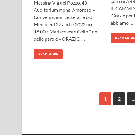
con cui A
Messina Via del Pozzo, 43
IL CAMMINO
Auditorium mons. Amoroso –
Grazie per t
Conversazioni Letterarie 6.0
abbiamo …
Mercoledì 27 aprile 2022 ore
18.00 « Mariaceleste Celi » ” noi
delle parole » ORAZIO …
READ MORE
READ MORE
1
2