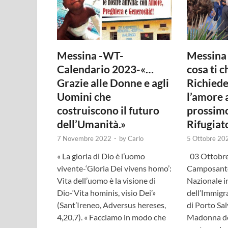
Messina -WT-
Messina 
Calendario 2023-«…
cosa ti 
Grazie alle Donne e agli
Richiede
Uomini che
l’amore a
costruiscono il futuro
prossimo
dell’Umanità.»
Rifugiato
7 Novembre 2022
-
by
Carlo
5 Ottobre 20
« La gloria di Dio è l’uomo
03 Ottobre
vivente-‘Gloria Dei vivens homo’:
Camposant
Vita dell’uomo è la visione di
Nazionale 
Dio-‘Vita hominis, visio Dei’»
dell’Immig
(Sant’Ireneo, Adversus hereses,
di Porto Sal
4,20,7). « Facciamo in modo che
Madonna de