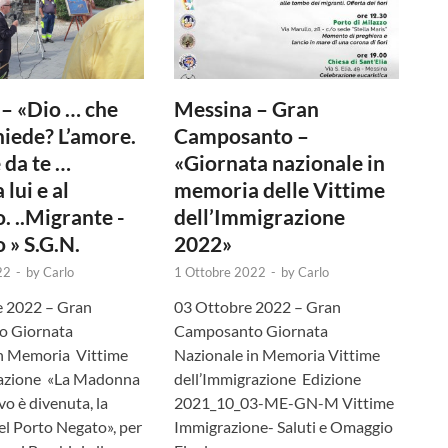
– «Dio … che
Messina – Gran
chiede? L’amore.
Camposanto –
 da te …
«Giornata nazionale in
 lui e al
memoria delle Vittime
. ..Migrante -
dell’Immigrazione
 » S.G.N.
2022»
22
-
by
Carlo
1 Ottobre 2022
-
by
Carlo
 2022 – Gran
03 Ottobre 2022 – Gran
o Giornata
Camposanto Giornata
in Memoria Vittime
Nazionale in Memoria Vittime
razione «La Madonna
dell’Immigrazione Edizione
vo è divenuta, la
2021_10_03-ME-GN-M Vittime
l Porto Negato», per
Immigrazione- Saluti e Omaggio