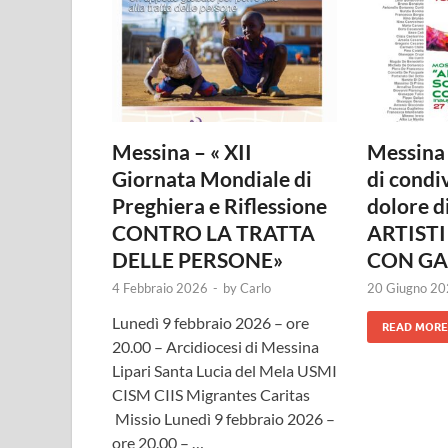
Messina – « XII
Messina 
Giornata Mondiale di
di condi
Preghiera e Riflessione
dolore d
CONTRO LA TRATTA
ARTISTI
DELLE PERSONE»
CON GA
4 Febbraio 2026
-
by
Carlo
20 Giugno 2
Lunedì 9 febbraio 2026 – ore
READ MORE
20.00 – Arcidiocesi di Messina
Lipari Santa Lucia del Mela USMI
CISM CIIS Migrantes Caritas
Missio Lunedì 9 febbraio 2026 –
ore 20.00 – …