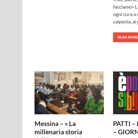
facciamo» La
ogni cura a 
calpesta, ai 
READ MORE
Messina – « La
PATTI –
millenaria storia
– GIOR