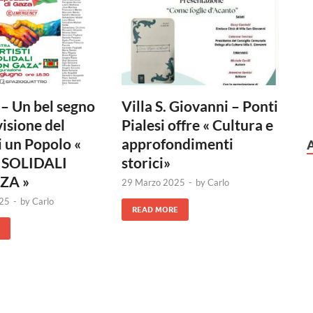
– Un bel segno
Villa S. Giovanni – Ponti
visione del
Pialesi offre « Cultura e
i un Popolo «
approfondimenti
 SOLIDALI
storici»
ZA »
29 Marzo 2025
-
by
Carlo
025
-
by
Carlo
READ MORE