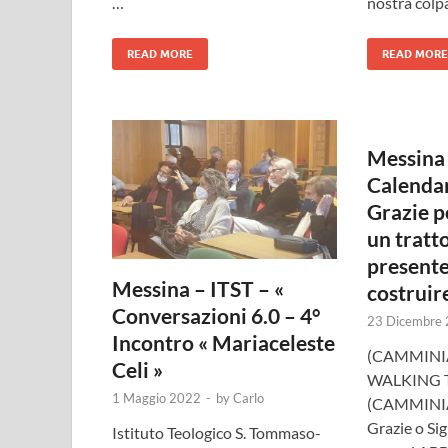
…
nostra colpa
READ MORE
READ MORE
Messina
Calenda
Grazie pe
un tratto
presente
Messina – ITST – «
costruire
Conversazioni 6.0 – 4°
23 Dicembre
Incontro « Mariaceleste
(CAMMINI
Celi »
WALKING 
1 Maggio 2022
-
by
Carlo
(CAMMINI
Grazie o Si
Istituto Teologico S. Tommaso-