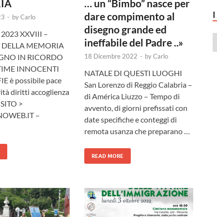
IA
… un “Bimbo” nasce per
dare compimento al
23
-
by
Carlo
disegno grande ed
2023 XXVIII –
ineffabile del Padre ..»
 DELLA MEMORIA
EGNO IN RICORDO
18 Dicembre 2022
-
by
Carlo
TIME INNOCENTI
NATALE DI QUESTI LUOGHI
E è possibile pace
San Lorenzo di Reggio Calabria –
ità diritti accoglienza
di América Liuzzo – Tempo di
 SITO >
avvento, di giorni prefissati con
OWEB.IT –
date specifiche e conteggi di
remota usanza che preparano …
READ MORE