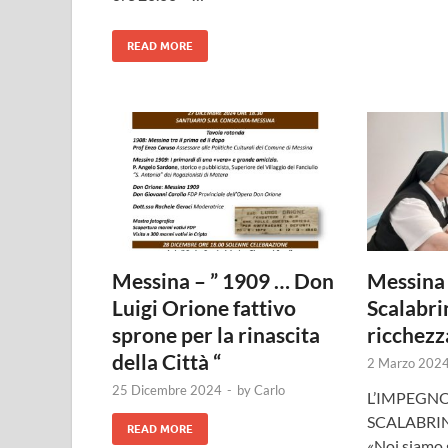
READ MORE
Messina – ” 1909 … Don
Messina 
Luigi Orione fattivo
Scalabri
sprone per la rinascita
ricchezza
della Città “
2 Marzo 202
25 Dicembre 2024
-
by
Carlo
L’IMPEGNO
SCALABRI
READ MORE
«Noi siamo g