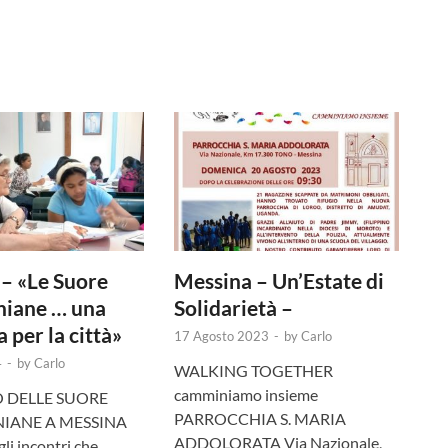
– «Le Suore
Messina – Un’Estate di
niane … una
Solidarietà –
 per la città»
17 Agosto 2023
-
by
Carlo
4
-
by
Carlo
WALKING TOGETHER
camminiamo insieme
 DELLE SUORE
PARROCCHIA S. MARIA
NIANE A MESSINA
ADDOLORATA Via Nazionale,
li incontri che