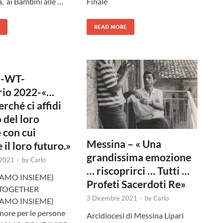
, ai Bambini alle …
Finale
READ MORE
 -WT-
rio 2022-«…
rché ci affidi
 del loro
 con cui
Messina – « Una
 il loro futuro.»
grandissima emozione
 2021
-
by
Carlo
… riscoprirci … Tutti …
AMO INSIEME)
Profeti Sacerdoti Re»
TOGETHER
3 Dicembre 2021
-
by
Carlo
AMO INSIEME)
gnore per le persone
Arcidiocesi di Messina Lipari