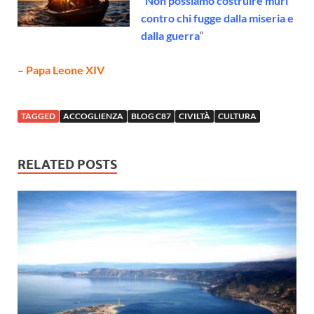
“
Non possiamo costruire muri
contro chi fugge dalla miseria e
dalla guerra
“
–
Papa Leone XIV
TAGGED
ACCOGLIENZA
BLOG C87
CIVILTÀ
CULTURA
RELATED POSTS