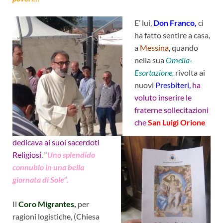
E’ lui,
Don Franco,
ci
ha fatto sentire a casa,
a
Messina
, quando
nella sua
Omelia-
Esortazione,
rivolta ai
nuovi
Presbiteri,
ha
voluto inserire le
fraterne sollecitazioni
che
San Luigi Orione
dedicava ai suoi sacerdoti
Religiosi
. “
Uno splendido
connubio in una bella
giornata di Sole”.
Il
Coro Migrantes
,
per
ragioni logistiche, (Chiesa