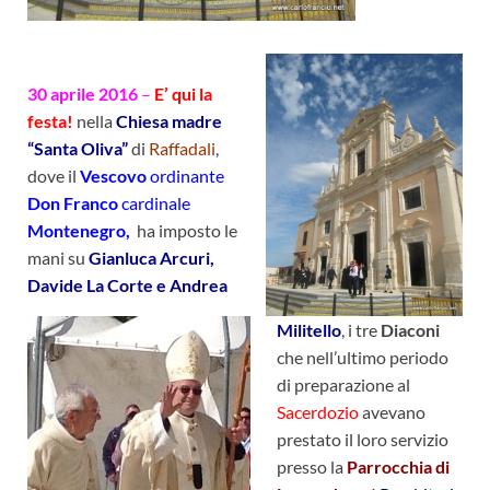
30 aprile 2016
–
E’ qui la
festa!
nella
Chiesa madre
“Santa Oliva”
di
Raffadali
,
dove il
Vescovo
ordinante
Don Franco
cardinale
Montenegro,
ha imposto le
mani su
Gianluca Arcuri,
Davide La Corte e Andrea
Militello
, i tre
Diaconi
che nell’ultimo periodo
di preparazione al
Sacerdozio
avevano
prestato il loro servizio
presso la
Parrocchia di