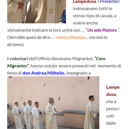
Lampedusa
. I
Presbiteri
indossavano tutti lo
stesso tipo di casula, a
volere anche
visivamente indicare la loro unità con … “
Un solo Pastore
“.
(
Verrebbe quasi da dire:…
come a Messina
… ma non lo
diciamo).
I volontari
dell’Ufficio diocesano Migrantes,
“Coro
Migrantes”
, hanno voluto essere presenti nel momento di
festa di
don Andrea Militello,
impegnato a
Lampe
dusa
,
che a
preso i
voti
dalle