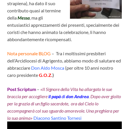
strapiena), ha dato il suo
contributo quasi al termine
della
Messa
, ma gli
entusiastici apprezzamenti dei presenti, specialmente dei
coristi che hanno animato la celebrazione, li hanno
abbondantemente ricompensati.
Nota personale BLOG
– Tra i moltissimi presbiteri
dell’Arcidiocesi di Agrigento, abbiamo modo di salutare ed
abbracciare
Don Aldo Mosca
(per oltre 10 anni nostro
caro presidente
G.O.Z.
)
Post Scriptum
–
«Il Signore della Vita ha allargato le sue
braccia per accogliere
il papà
di
don Andrea
. Dopo aver gioito
per la grazia di un figlio sacerdote, ora dal Cielo lo
accompagnerà col suo sguardo amorevole. Una preghiera per
la sua anima»
Diacono Santino Tornesi