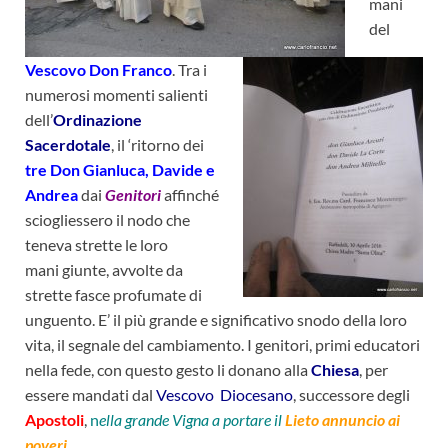
mani
del
Vescovo Don Franco
. Tra i
numerosi
momenti salienti
dell’
Ordinazione
Sacerdotale
, il ‘ritorno de
i
tre Don Gianluca, Davide e
Andrea
dai
Genitori
affinché
sciogliessero il nodo che
teneva strette le loro
mani giunte, avvolte da
strette fasce profumate di
unguento. E’ il più grande e significativo snodo della loro
vita, il segnale del cambiamento. I genitori, primi educatori
nella fede, con questo gesto li donano alla
Chiesa
, per
essere mandati dal
Vescovo
Diocesano
, successore degli
Apostoli
,
n
ella grande Vigna a portare il
Lieto annuncio ai
poveri…