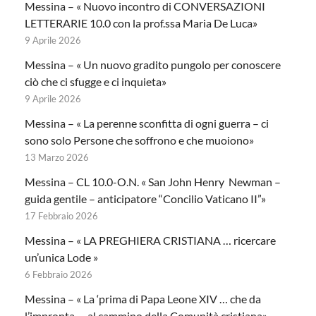
Messina – « Nuovo incontro di CONVERSAZIONI
LETTERARIE 10.0 con la prof.ssa Maria De Luca»
9 Aprile 2026
Messina – « Un nuovo gradito pungolo per conoscere
ciò che ci sfugge e ci inquieta»
9 Aprile 2026
Messina – « La perenne sconfitta di ogni guerra – ci
sono solo Persone che soffrono e che muoiono»
13 Marzo 2026
Messina – CL 10.0-O.N. « San John Henry Newman –
guida gentile – anticipatore “Concilio Vaticano II”»
17 Febbraio 2026
Messina – « LA PREGHIERA CRISTIANA … ricercare
un’unica Lode »
6 Febbraio 2026
Messina – « La ‘prima di Papa Leone XIV … che da
l’impronta … al cammino della Comunità cristiana»