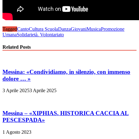
Tagged
Canto
Cultura Scuola
Danza
Giovani
Musica
Promozione
Umana
Solidarietà. Volontariato
Related Posts
Messina: «Condividiamo, in silenzio, con immenso
dolore … »
3 Aprile 2025
3 Aprile 2025
Messina – «XIPHIAS. HISTORICA CACCIA AL
PESCESPADA»
1 Agosto 2023