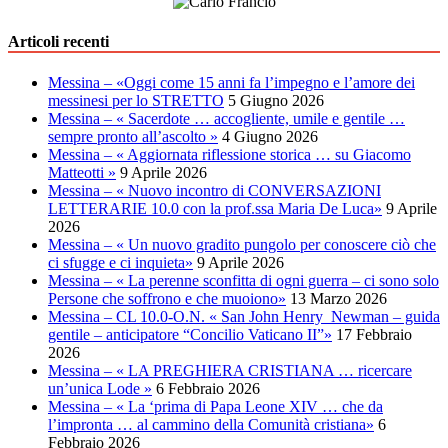
Articoli recenti
Messina – «Oggi come 15 anni fa l’impegno e l’amore dei
messinesi per lo STRETTO
5 Giugno 2026
Messina – « Sacerdote … accogliente, umile e gentile …
sempre pronto all’ascolto »
4 Giugno 2026
Messina – « Aggiornata riflessione storica … su Giacomo
Matteotti »
9 Aprile 2026
Messina – « Nuovo incontro di CONVERSAZIONI
LETTERARIE 10.0 con la prof.ssa Maria De Luca»
9 Aprile
2026
Messina – « Un nuovo gradito pungolo per conoscere ciò che
ci sfugge e ci inquieta»
9 Aprile 2026
Messina – « La perenne sconfitta di ogni guerra – ci sono solo
Persone che soffrono e che muoiono»
13 Marzo 2026
Messina – CL 10.0-O.N. « San John Henry Newman – guida
gentile – anticipatore “Concilio Vaticano II”»
17 Febbraio
2026
Messina – « LA PREGHIERA CRISTIANA … ricercare
un’unica Lode »
6 Febbraio 2026
Messina – « La ‘prima di Papa Leone XIV … che da
l’impronta … al cammino della Comunità cristiana»
6
Febbraio 2026