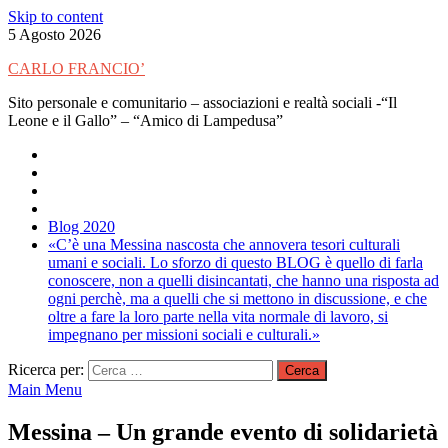
Skip to content
5 Agosto 2026
CARLO FRANCIO’
Sito personale e comunitario – associazioni e realtà sociali -“Il
Leone e il Gallo” – “Amico di Lampedusa”
Blog 2020
«C’è una Messina nascosta che annovera tesori culturali
umani e sociali. Lo sforzo di questo BLOG è quello di farla
conoscere, non a quelli disincantati, che hanno una risposta ad
ogni perchè, ma a quelli che si mettono in discussione, e che
oltre a fare la loro parte nella vita normale di lavoro, si
impegnano per missioni sociali e culturali.»
Ricerca per:
Main Menu
Messina – Un grande evento di solidarietà