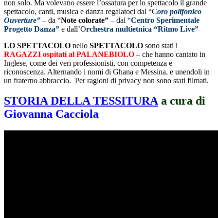
non solo. Ma volevano essere l’ossatura per lo spettacolo il grande
spettacolo, canti, musica e danza regalatoci dal “C
oro polifonico
Ouverture”
– da “
Note colorate”
– dal “
Centro Sperimentale
Progetto Danza”
e dall’O
rchestra multietnica “Ritmo Live”
LO SPETTACOLO
nello
SPETTACOLO
sono stati i
RAGAZZI ospitati al PALANEBIOLO
– che hanno cantato in
Inglese, come dei veri professionisti, con competenza e
riconoscenza. Alternando i nomi di Ghana e Messina, e unendoli in
un fraterno abbraccio. Per ragioni di privacy non sono stati filmati.
STORIA DELLA TESSITURA
a cura di
Giovanna Cacciola