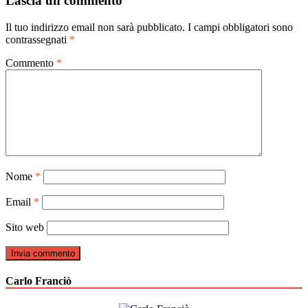
Lascia un commento
Il tuo indirizzo email non sarà pubblicato.
I campi obbligatori sono
contrassegnati
*
Commento
*
Nome
*
Email
*
Sito web
Carlo Franciò