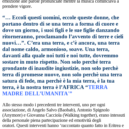
emozione alle parole pronunciate mentre la musica cominciava a
prendere vigore.
“… Eccoli questi uomini, eccole queste donne, che
portano dentro di se una terra a forma di cuore e
dove un giorno, i suoi figli e le sue figlie danzando
ritorneranno, proclamando l’avvento di terre e cieli
nuovi…”. C’era una terra, e c’è ancora, una terra
dal nome caldo, armonioso, soave. Una terra,
davanti alla quale noi tutti e noi tutte, dovremmo
sostare in muto rispetto. Non solo perché terra
grondante di inaudite ingiustizie, non solo perchè
terra di promesse nuove, non solo perchè una terra
satura di fede, ma perchè è la mia terra, è la tua
terra, è la nostra terra è l’AFRICA “
TERRA
MADRE DELL’UMANITA'”
Allo stesso modo i precedenti tre interventi, uno per ogni
associazione, di Angelo Salvo (Baobab), Antonio Spignolo
(Anymore) e Giovanna Cacciola (Walking together), erano intessuti
della personale piena partecipazione ed emotività degli
oratori. Questi interventi hanno ‘raccontato quanto fatto in Eritrea e