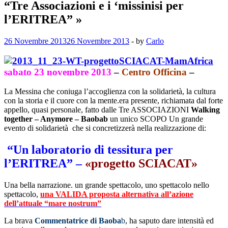
“Tre Associazioni e i ‘missinisi per
l’ERITREA” »
26 Novembre 2013
26 Novembre 2013
-
by
Carlo
sabato 23 novembre 2013
–
Centro Officina
–
La Messina che coniuga l’accoglienza con la solidarietà, la cultura
con la storia e il cuore con la mente.era presente, richiamata dal forte
appello, quasi personale, fatto dalle Tre ASSOCIAZIONI
Walking
together – Anymore – Baobab
un unico SCOPO Un grande
evento di solidarietà che si concretizzerà nella realizzazione di:
“Un laboratorio di tessitura per
l’ERITREA” –
«progetto SCIACAT»
Una bella narrazione. un grande spettacolo, uno spettacolo nello
spettacolo,
una VALIDA proposta alternativa all’azione
dell’attuale “mare nostrum”
La brava
Commentatrice di Baoba
b
, ha saputo dare intensità ed