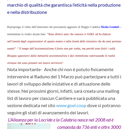
marchio di qualità che garantisca l’eticità nella produzione
e nella distribuzione
Ripropongo il video dell’intervento del procuratore aggiunto di
Reggio Calabria
Nicola Gratteri
–
mettendone in risalto alcune frasi
“
Sono diversi anni che conosco il GOEL ed ho fiducia
nell’onestà degli organizzatori di questo evento e nella
bontà delle iniziative che da anni portano
avanti
”.
“
Il tempo dell’assistenzialismo è finito non per scelta, ma perché sono finiti i soldi.
Bisogna sganciarci dalla mentalità assistenzialista e dal clientelismo valorizzando le realtà
virtuose che sono presenti nel nostro
territorio
”.
Nota importante- Anche chi non è potuto fisicamente
intervenire al Raduno del 1 Marzo può partecipare a tutti i
lavori di sviluppo delle iniziative e di attuazione delle
stesse. Nei prossimi giorni, infatti, sarà creata una mailing
list di lavoro per ciascun Cantiere e sarà pubblicata una
sezione dedicata nel sito
www.goel.coop
dove si potranno
seguire gli stati di avanzamento dei lavori.
L’Alleanza per la Locride e la Calabria nasce nel 2008 ed è
composta da 736 enti e oltre
3000