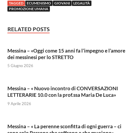
TAGGED
ECUMENISMO
GIOVANI
LEGALITÀ
PROMOZIONE UMANA
RELATED POSTS
Messina – «Oggi come 15 anni fa l’impegno e l’amore
dei messinesi per lo STRETTO
5 Giugno 2026
Messina – « Nuovo incontro di CONVERSAZIONI
LETTERARIE 10.0 con la prof.ssa Maria De Luca»
9 Aprile 2026
Messina – « La perenne sconfitta di ogni guerra – ci
sono solo Persone che soffrono e che muoiono»