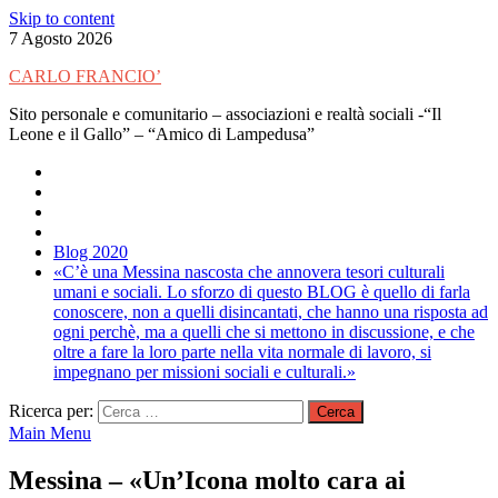
Skip to content
7 Agosto 2026
CARLO FRANCIO’
Sito personale e comunitario – associazioni e realtà sociali -“Il
Leone e il Gallo” – “Amico di Lampedusa”
Blog 2020
«C’è una Messina nascosta che annovera tesori culturali
umani e sociali. Lo sforzo di questo BLOG è quello di farla
conoscere, non a quelli disincantati, che hanno una risposta ad
ogni perchè, ma a quelli che si mettono in discussione, e che
oltre a fare la loro parte nella vita normale di lavoro, si
impegnano per missioni sociali e culturali.»
Ricerca per:
Main Menu
Messina – «Un’Icona molto cara ai