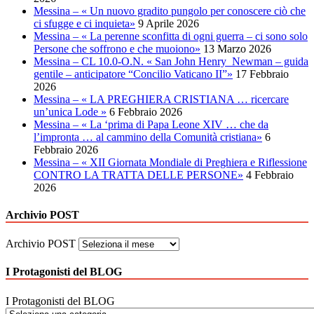
Messina – « Un nuovo gradito pungolo per conoscere ciò che
ci sfugge e ci inquieta»
9 Aprile 2026
Messina – « La perenne sconfitta di ogni guerra – ci sono solo
Persone che soffrono e che muoiono»
13 Marzo 2026
Messina – CL 10.0-O.N. « San John Henry Newman – guida
gentile – anticipatore “Concilio Vaticano II”»
17 Febbraio
2026
Messina – « LA PREGHIERA CRISTIANA … ricercare
un’unica Lode »
6 Febbraio 2026
Messina – « La ‘prima di Papa Leone XIV … che da
l’impronta … al cammino della Comunità cristiana»
6
Febbraio 2026
Messina – « XII Giornata Mondiale di Preghiera e Riflessione
CONTRO LA TRATTA DELLE PERSONE»
4 Febbraio
2026
Archivio POST
Archivio POST
I Protagonisti del BLOG
I Protagonisti del BLOG