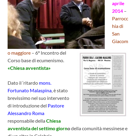
aprile
2014
–
Parrocc
hia di
San
Giacom
o maggiore
– 6° Incontro del
Corso base di ecumenismo.
«Chiesa avventista»
Dato il ‘ritardo
mons.
Fortunato Malaspina
, è stato
brevissimo nel suo intervento
di introduzione del
Pastore
Alessandro Roma
responsabile della
Chiesa
avventista del settimo giorn
o
della comunità messinese e
di un altra in Calabria.