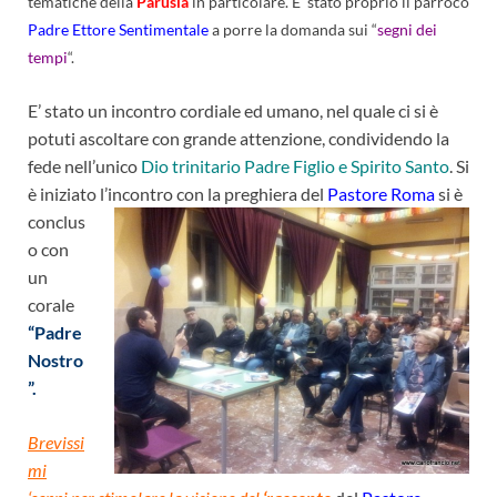
tematiche della
Parusia
in particolare. E’ stato proprio il parroco
Padre Ettore Sentimentale
a porre la domanda sui “
segni dei
tempi
“.
E’ stato un incontro cordiale ed umano, nel quale ci si è
potuti ascoltare con grande attenzione, condividendo la
fede nell’unico
Dio trinitario Padre Figlio e Spirito Santo
. Si
è iniziato l’incontro con la preghiera del
Pastore Roma
si è
conclus
o con
un
corale
“Padre
Nostro
”.
Brevissi
mi