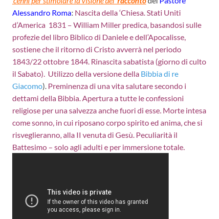
‘cenni per stimolare la visione del
‘racconto
del
Pastore
Alessandro Roma
:
Nascita della ‘Chiesa. Stati Uniti
d’America 1831 – William Miller predica, basandosi sulle
profezie del libro Biblico di Daniele e dell’Apocalisse,
sostiene che il ritorno di Cristo avverrà nel periodo
1843/22 ottobre 1844. Rinascita sabatista (giorno di culto
il Sabato). Utilizzo della versione della
Bibbia di re
Giacomo
).
Preminenza di una vita salutare secondo i
dettami della Bibbia. Apertura a tutte le confessioni
religiose per una salvezza anche fuori di esse. Morte intesa
come sonno, in cui riposano corpo spirito ed anima, che si
risveglieranno, alla II venuta di Gesù. Peculiarità il
Battesimo – solo agli adulti e per immersione totale.