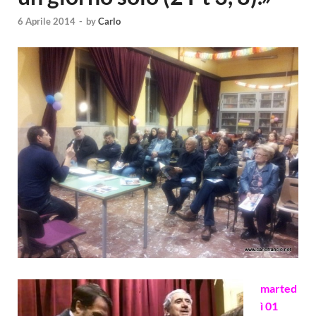
6 Aprile 2014
-
by
Carlo
marted
ì 01