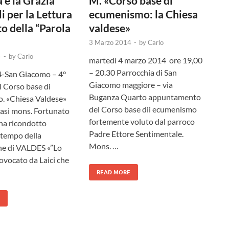
 e la Grazia
M. «Corso base di
i per la Lettura
ecumenismo: la Chiesa
to della “Parola
valdese»
3 Marzo 2014
-
by
Carlo
4
-
by
Carlo
martedì 4 marzo 2014 ore 19,00
– 20.30 Parrocchia di San
-San Giacomo – 4°
Giacomo maggiore – via
l Corso base di
Buganza Quarto appuntamento
. «Chiesa Valdese»
del Corso base dii ecumenismo
rasi mons. Fortunato
fortemente voluto dal parroco
ha ricondotto
Padre Ettore Sentimentale.
l tempo della
Mons. …
ne di VALDES «”Lo
ovocato da Laici che
READ MORE