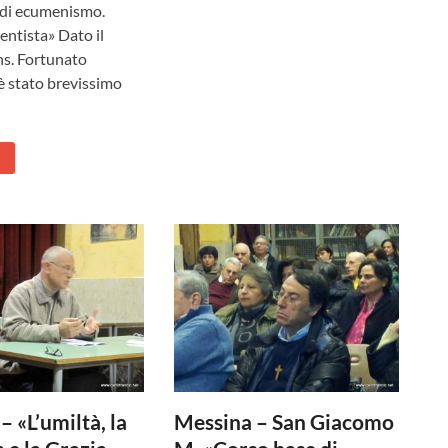
 di ecumenismo.
entista» Dato il
ns. Fortunato
è stato brevissimo
– «L’umiltà, la
Messina – San Giacomo