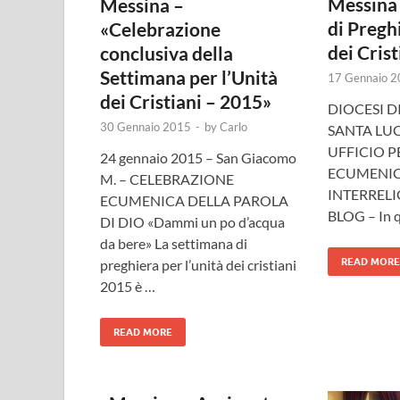
Messina
Messina –
di Pregh
«Celebrazione
dei Crist
conclusiva della
Settimana per l’Unità
17 Gennaio 
dei Cristiani – 2015»
DIOCESI D
30 Gennaio 2015
-
by
Carlo
SANTA LU
UFFICIO P
24 gennaio 2015 – San Giacomo
ECUMENIC
M. – CELEBRAZIONE
INTER
ECUMENICA DELLA PAROLA
BLOG – In 
DI DIO «Dammi un po d’acqua
da bere» La settimana di
READ MORE
preghiera per l’unità dei cristiani
2015 è …
READ MORE