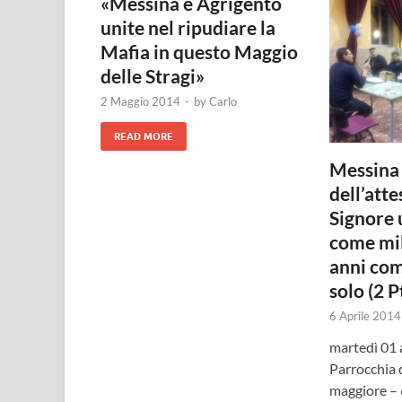
«Messina e Agrigento
unite nel ripudiare la
Mafia in questo Maggio
delle Stragi»
2 Maggio 2014
-
by
Carlo
READ MORE
Messina 
dell’atte
Signore 
come mil
anni com
solo (2 Pt
6 Aprile 2014
martedì 01 
Parrocchia 
maggiore – 