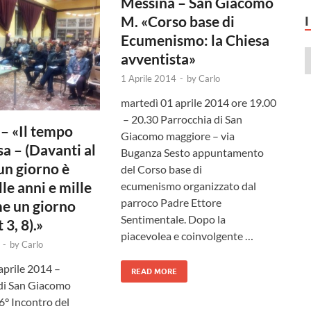
Messina – San Giacomo
M. «Corso base di
Ecumenismo: la Chiesa
avventista»
1 Aprile 2014
-
by
Carlo
martedì 01 aprile 2014 ore 19.00
– 20.30 Parrocchia di San
– «Il tempo
Giacomo maggiore – via
sa – (Davanti al
Buganza Sesto appuntamento
un giorno è
del Corso base di
le anni e mille
ecumenismo organizzato dal
parroco Padre Ettore
e un giorno
Sentimentale. Dopo la
 3, 8).»
piacevolea e coinvolgente …
-
by
Carlo
aprile 2014 –
READ MORE
di San Giacomo
6° Incontro del