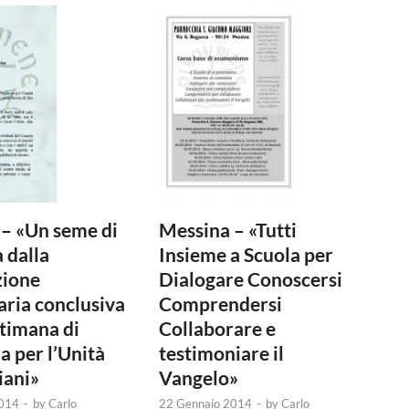
– «Un seme di
Messina – «Tutti
 dalla
Insieme a Scuola per
zione
Dialogare Conoscersi
ria conclusiva
Comprendersi
ttimana di
Collaborare e
a per l’Unità
testimoniare il
iani»
Vangelo»
2014
-
by
Carlo
22 Gennaio 2014
-
by
Carlo