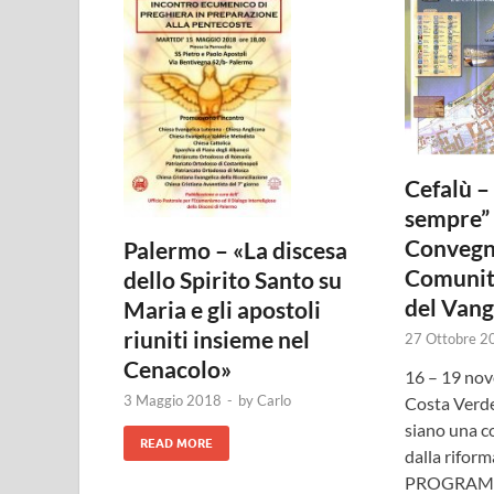
Cefalù – 
sempre” 
Convegn
Palermo – «La discesa
Comunit
dello Spirito Santo su
del Vang
Maria e gli apostoli
riuniti insieme nel
27 Ottobre 2
Cenacolo»
16 – 19 no
3 Maggio 2018
-
by
Carlo
Costa Verde
siano una c
READ MORE
dalla riform
PROGRAMMA