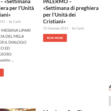
PALERMO –
 – «Settimana
«Settimana di preghiera
iera per l’Unità
per l’Unità dei
iani»
Cristiani»
2015
-
by
Carlo
15 Gennaio 2015
-
by
Carlo
I MESSINA LIPARI
CIA DEL MELA
READ MORE
ER IL DIALOGO
O ED
RELIGIOSO
questo …