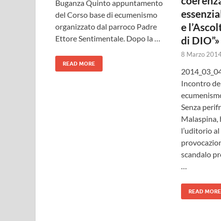
coerenza
Buganza Quinto appuntamento
essenzial
del Corso base di ecumenismo
e l’Ascol
organizzato dal parroco Padre
Ettore Sentimentale. Dopo la …
di DIO”»
8 Marzo 201
READ MORE
2014_03_04
Incontro de
ecumenismo
Senza perif
Malaspina, 
l’uditorio a
provocazio
scandalo pr
…
READ MORE