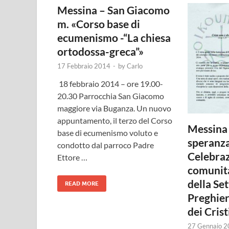
Messina – San Giacomo
m. «Corso base di
ecumenismo -“La chiesa
ortodossa-greca”»
17 Febbraio 2014
-
by
Carlo
18 febbraio 2014 – ore 19.00-
20.30 Parrocchia San Giacomo
maggiore via Buganza. Un nuovo
appuntamento, il terzo del Corso
Messina 
base di ecumenismo voluto e
speranza
condotto dal parroco Padre
Celebra
Ettore …
comunita
della Se
READ MORE
Preghier
dei Crist
27 Gennaio 