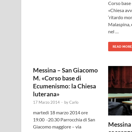
Corso base
«Chiesa avv
‘ritardo mo
Malaspina, 
nel …
READ MORE
Messina – San Giacomo
M. «Corso base di
Ecumenismo: la Chiesa
luterana»
17 Marzo 2014
-
by
Carlo
martedì 18 marzo 2014 ore
19.00 -20.30 Parrocchia di San
Messina 
Giacomo maggiore – via