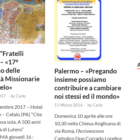
“Fratelli
– «17°
o delle
Palermo – «Pregando
à Missionarie
insieme possiamo
elo»
contribuire a cambiare
noi stessi ed il mondo»
017
-
by
Carlo
11 Marzo 2016
-
by
Carlo
vembre 2017 – Hotel
 – Cefalù (PA) “Che
Domenica 10 aprile alle ore
osa sola. A 500 anni
10,30 nella Chiesa Anglicana di
a di Lutero”
via Roma, l’Arcivescovo
 giovedì 16 :
Cattolico Don Corrado Lorefice