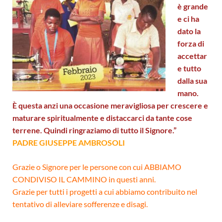
è grande
e ci ha
dato la
forza di
accettar
e tutto
dalla sua
mano.
È questa anzi una occasione meravigliosa per crescere e
maturare spiritualmente e distaccarci da tante cose
terrene. Quindi ringraziamo di tutto il Signore.”
PADRE GIUSEPPE AMBROSOLI
Grazie o Signore per le persone con cui ABBIAMO
CONDIVISO IL CAMMINO in questi anni.
Grazie per tutti i progetti a cui abbiamo contribuito nel
tentativo di alleviare sofferenze e disagi.