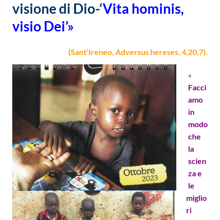
visione di Dio-‘
Vita hominis,
visio Dei’»
(Sant’Ireneo, Adversus hereses, 4,20,7).
«
Facci
amo
in
modo
che
la
scien
za e
le
miglio
ri