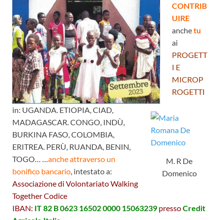
CONTRIB
UIRE
anche
tu
ai
PROGETT
I E
MICROP
ROGETT
I
in: UGANDA. ETIOPIA, CIAD,
MADAGASCAR. CONGO, INDÙ,
BURKINA FASO, COLOMBIA,
ERITREA. PERÙ, RUANDA, BENIN,
TOGO… …
anche attraverso un
M. R De
bonifico bancario
, intestato a:
Domenico
Associazione di Volontariato Walking
Together Codice
IBAN:
IT 82 B 0623 16502 0000 15063239
presso
Credit