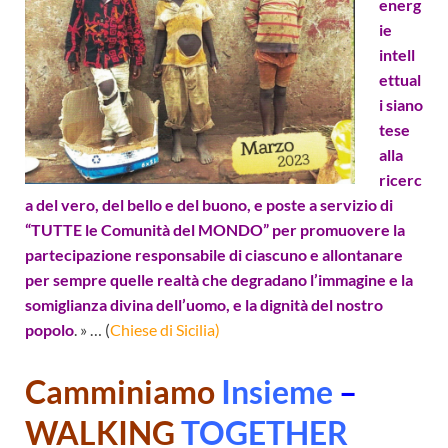
energ
ie
intell
ettual
i siano
tese
alla
ricerc
a del vero, del bello e del buono, e poste a servizio di
“TUTTE le Comunità del MONDO” per promuovere la
partecipazione responsabile di ciascuno e allontanare
per sempre quelle realtà che degradano l’immagine e la
somiglianza divina dell’uomo, e la dignità del nostro
popolo
. » … (
Chiese di Sicilia)
Camminiamo
Insieme
–
W
ALKING
TOGETHER