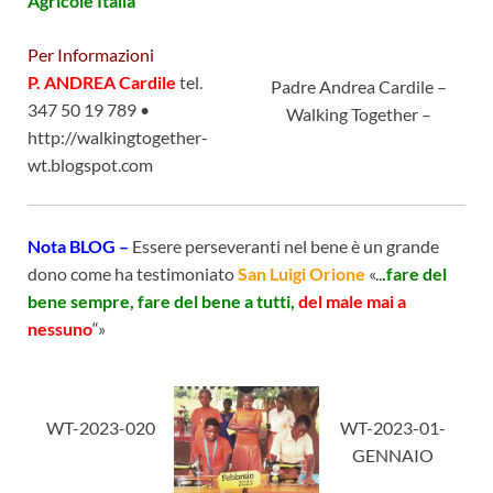
Agricole Italia
Per Informazioni
P. ANDREA Cardile
tel.
Padre Andrea Cardile –
347 50 19 789 •
Walking Together –
http://walkingtogether-
wt.blogspot.com
Nota BLOG –
Essere perseveranti nel bene è un grande
dono come ha testimoniato
San Luigi Orione
«..
.fare del
bene sempre, fare del bene a tutti,
del male mai a
nessuno
“»
WT-2023-020
WT-2023-01-
GENNAIO