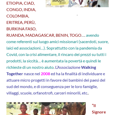
ETIOPIA, CIAD,
CONGO, INDIA,
.
COLOMBIA,
ERITREA, PERÙ,
BURKINA FASO,
RUANDA, MADAGASCAR, BENIN, TOGO
….
avendo
come referenti sul luogo amici missionari (sacerdoti, suore,
laici ed associazioni…). Soprattutto con la pandemia da
Covid, con la crisi alimentare, il rincaro dei prezzi su tutti i
prodotti, la siccità… è aumentata la povertà e quindi le
richieste di un nostro aiuto
.
L’Associazione
Walking
Together
nasce nel
2008
ed ha la finalità di individuare e
attuare micro progetti in favore dei bambini dei paesi del
sud del mondo, e di conseguenza per le loro famiglie,
villaggi, scuole, orfanotrofi, carceri minorili, etc
..
“Il
Signore