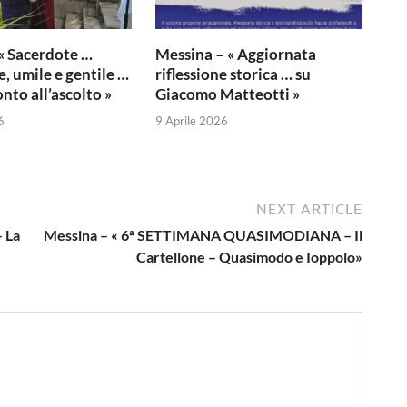
« Sacerdote …
Messina – « Aggiornata
, umile e gentile …
riflessione storica … su
nto all’ascolto »
Giacomo Matteotti »
6
9 Aprile 2026
NEXT ARTICLE
 La
Messina – « 6ª SETTIMANA QUASIMODIANA – Il
Cartellone – Quasimodo e Ioppolo»