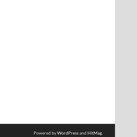
Powered by
WordPress
and
HitMag
.