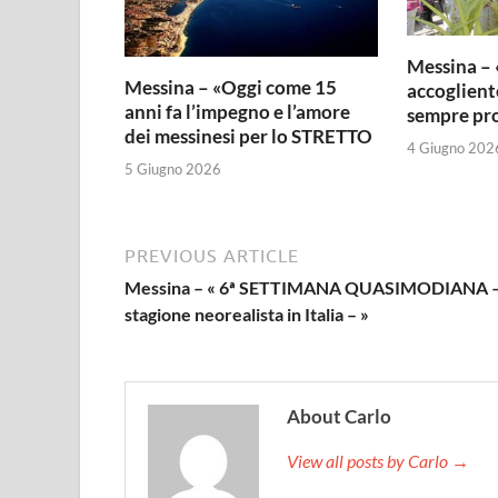
Messina – 
Messina – «Oggi come 15
accogliente
anni fa l’impegno e l’amore
sempre pro
dei messinesi per lo STRETTO
4 Giugno 202
5 Giugno 2026
PREVIOUS ARTICLE
Messina – « 6ª SETTIMANA QUASIMODIANA –
stagione neorealista in Italia – »
About Carlo
View all posts by Carlo →