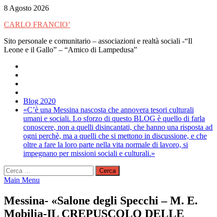
Skip
8 Agosto 2026
to
CARLO FRANCIO’
content
Sito personale e comunitario – associazioni e realtà sociali -“Il
Leone e il Gallo” – “Amico di Lampedusa”
Blog 2020
«C’è una Messina nascosta che annovera tesori culturali
umani e sociali. Lo sforzo di questo BLOG è quello di farla
conoscere, non a quelli disincantati, che hanno una risposta ad
ogni perchè, ma a quelli che si mettono in discussione, e che
oltre a fare la loro parte nella vita normale di lavoro, si
impegnano per missioni sociali e culturali.»
Ricerca
per:
Main Menu
Messina- «Salone degli Specchi – M. E.
Mobilia-IL CREPUSCOLO DELLE