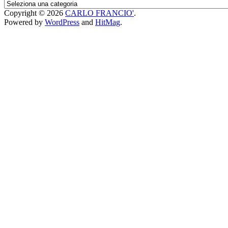
I
Protagonisti
Copyright © 2026
CARLO FRANCIO'
.
del
Powered by
WordPress
and
HitMag
.
BLOG