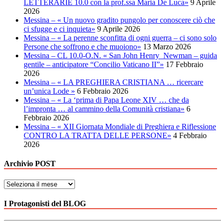
LETTERARIE 10.0 con la prof.ssa Maria De Luca»
9 Aprile
2026
Messina – « Un nuovo gradito pungolo per conoscere ciò che
ci sfugge e ci inquieta»
9 Aprile 2026
Messina – « La perenne sconfitta di ogni guerra – ci sono solo
Persone che soffrono e che muoiono»
13 Marzo 2026
Messina – CL 10.0-O.N. « San John Henry Newman – guida
gentile – anticipatore “Concilio Vaticano II”»
17 Febbraio
2026
Messina – « LA PREGHIERA CRISTIANA … ricercare
un’unica Lode »
6 Febbraio 2026
Messina – « La ‘prima di Papa Leone XIV … che da
l’impronta … al cammino della Comunità cristiana»
6
Febbraio 2026
Messina – « XII Giornata Mondiale di Preghiera e Riflessione
CONTRO LA TRATTA DELLE PERSONE»
4 Febbraio
2026
Archivio POST
Archivio
POST
I Protagonisti del BLOG