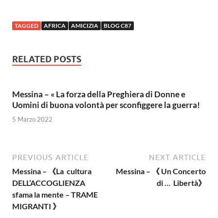
TAGGED
AFRICA
AMICIZIA
BLOG C87
RELATED POSTS
Messina – « La forza della Preghiera di Donne e
Uomini di buona volontà per sconfiggere la guerra!
5 Marzo 2022
PREVIOUS ARTICLE
NEXT ARTICLE
Messina – 《La cultura
Messina – 《 Un Concerto
DELL’ACCOGLIENZA
di … Libertà》
sfama la mente – TRAME
MIGRANTI 》