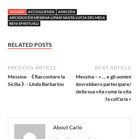
TAGGED
ACCOGLIENZA
AMICIZIA
ARCIDIOCESI MESSINA LIPARI SANTA LUCIA DEL MELA
BENI SPIRITUALI
RELATED POSTS
PREVIOUS ARTICLE
NEXT ARTICLE
Messina- 《 Raccontare la
Messina – « … e gli uomini
Sicilia 》- Linda Barbarino
dovrebbero partecipare/
della sua vita come la vita
fa coll’aria »
About Carlo