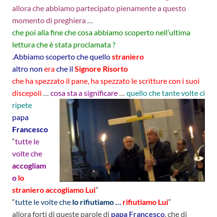
allora che abbiamo partecipato pienamente a
questo
momento di preghiera
…
che poi alla fine che cosa abbiamo scoperto nell’ultima
lettura che è stata proclamata ?
.Abbiamo scoperto che quello
straniero
altro non
era
che il
Signore Risorto
che ha spezzato il pane
, ha spezzato le scritture con i suoi
discepoli
…
cosa sta a significare
…
quello che tante volte ci
ripete
papa
Francesco
“
tutte le
volte che
accogliam
o
lo
straniero accogliamo Lui
”
“
tutte le volte che
lo rifiutiamo …
rifiutiamo Lui
”
allora forti di queste parole di
papa Francesco
, che di