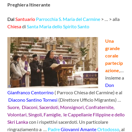
Preghiera Itinerante
Dal
Santuario
Parrocchia S. Maria del Carmine
> … > alla
Chiesa
di
Santa Maria
dello Spirito Santo
Una
grande
corale
partecip
azione,
…
insieme a
Don
Gianfranco Centorrino
( Parroco Chiesa del Carmine) e al
Diacono Santino Tornesi
(Direttore Ufficio Migrantes) …
Suore, Diaconi, Sacerdoti, Monsignori, Confraternite,
Volontari, Singoli, Famiglie, le Cappellanie Filippine e dello
Skri Lanka
con i rispettivi sacerdoti. Un particolare
ringraziamento a …
Padre
Giovanni Amante
Ortodosso
, al