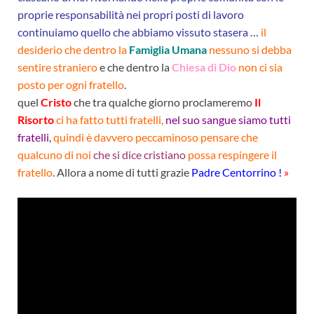
proprie responsabilità nei propri posti di lavoro
continuiamo quello che abbiamo vissuto stasera …
il
desiderio che dentro l
a
Famiglia Umana
nessuno si debba
sentire straniero
e che dentro la
Chiesa di Dio
non ci sia
posto per ogni fratello
.
quel
Cristo
che tra qualche giorno proclameremo
Il
Risorto
ci ha fatto tutti fratelli,
nel suo sangue siamo tutti
fratelli
,
quindi è davvero peccaminoso pensare che
qualcuno di noi
che si dice cristiano
possa respingere il
fratello
. Allora a nome di tutti grazie
Padre Centorrino !
»