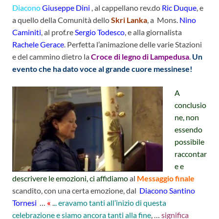
Diacono
Giuseppe Dini
, al cappellano rev.do
Ric Duque
, e
a quello della Comunità dello
Skri Lanka
, a Mons.
Nino
Caminiti
, al prof.re
Sergio Todesco
, e alla giornalista
Rachele Gerace
. Perfetta l’animazione delle varie Stazioni
e del cammino dietro la
Croce di legno di Lampedusa
.
Un
evento che ha dato voce al grande cuore messinese!
A
conclusio
ne, non
essendo
possibile
raccontar
e e
descrivere le emozioni, ci affidiamo
al
Messaggio finale
scandito, con una certa emozione, dal
Diacono Santino
Tornesi
…
«
.
.. eravamo tanti all’inizio di questa
celebrazione e siamo ancora tanti alla fine
, …
significa