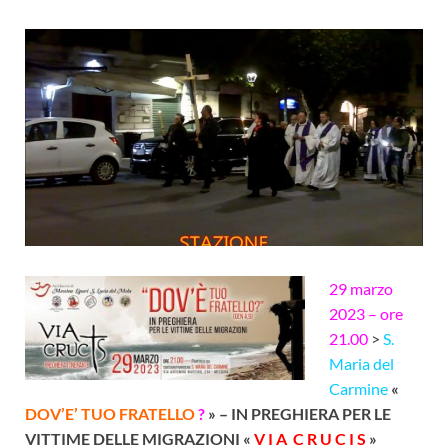
29 marzo
2023 – ore
21.00
>
S.
Maria del
Carmine
«
DOV’E’ TUO FRATELLO
?
» –
IN PREGHIERA PER LE
VITTIME DELLE MIGRAZIONI
«
V I A C R U C I S
»