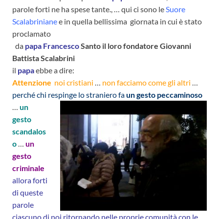
parole forti ne ha spese tante., … qui ci sono le
Suore
Scalabriniane
e in quella bellissima giornata in cui è stato
proclamato
da
papa Francesco
Santo il loro fondatore Giovanni
Battista Scalabrini
il
papa
ebbe a dire:
Attenzione
noi cristiani
…
non facciamo come gli altri
…
perché chi respinge lo straniero fa
un gesto peccaminoso
…
un
gesto
scandalos
o
…
un
gesto
criminale
allora forti
di queste
parole
ciascuno di noi ritornando nelle proprie comunità con le