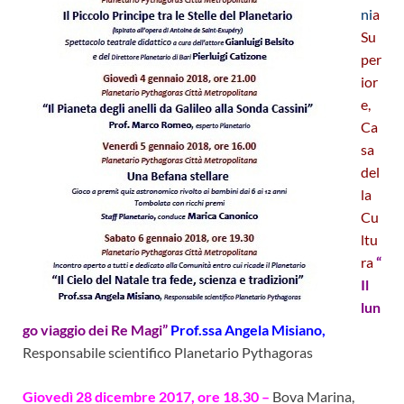
ni
a
Su
per
ior
e,
Ca
sa
del
la
Cu
ltu
ra
“
Il
lun
go viaggio dei Re Magi”
Prof.ssa Angela Misiano,
Responsabile scientifico Planetario Pythagoras
Giovedì 28 dicembre 2017, ore 18.30 –
Bova Marina,