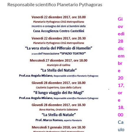
Responsabile scientifico Planetario Pythagoras
Gi
ov
edì
28
dic
em
br
e
20
17,
or
e
18.
00
Ca
ulo