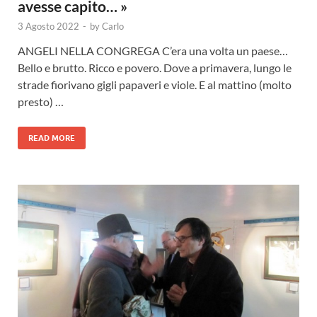
avesse capito… »
3 Agosto 2022
-
by
Carlo
ANGELI NELLA CONGREGA C’era una volta un paese…
Bello e brutto. Ricco e povero. Dove a primavera, lungo le
strade fiorivano gigli papaveri e viole. E al mattino (molto
presto) …
READ MORE