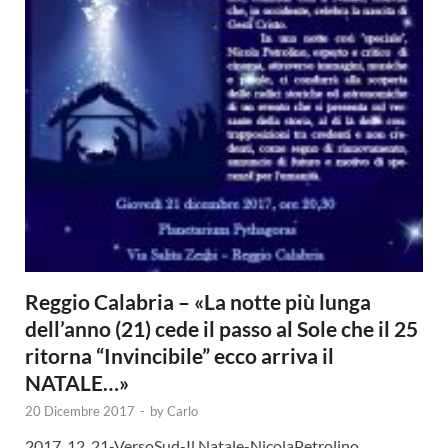
Reggio Calabria – «La notte più lunga
dell’anno (21) cede il passo al Sole che il 25
ritorna “Invincibile” ecco arriva il
NATALE…»
20 Dicembre 2017
-
by
Carlo
2017_12_21-VersoSud-Il Natale-NicolaPetrolino.