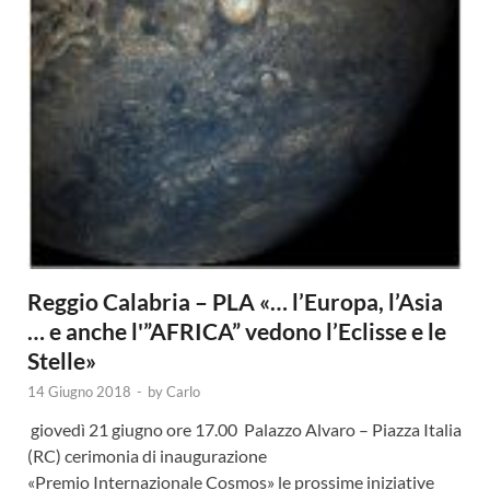
Reggio Calabria – PLA «… l’Europa, l’Asia
… e anche l'”AFRICA” vedono l’Eclisse e le
Stelle»
14 Giugno 2018
-
by
Carlo
giovedì 21 giugno ore 17.00 Palazzo Alvaro – Piazza Italia
(RC) cerimonia di inaugurazione
«Premio Internazionale Cosmos» le prossime iniziative